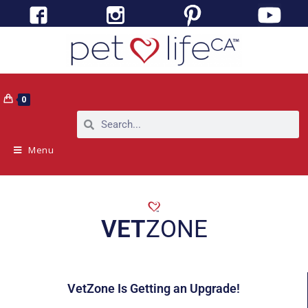
0
Menu
VET
ZONE
VetZone Is Getting an Upgrade!