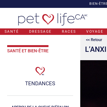
BIEN-ÊTR
SANTÉ
DRESSAGE
RACES
VOYAGE
<< Retour
L’ANX
SANTÉ ET BIEN-ÊTRE
TENDANCES