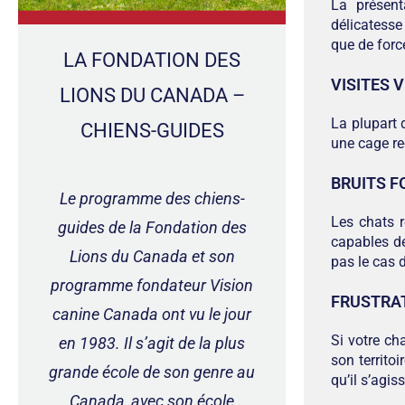
La présent
délicatesse
que de force
LA FONDATION DES
VISITES 
LIONS DU CANADA –
La plupart d
CHIENS-GUIDES
une cage re
BRUITS F
Le programme des chiens-
Les chats 
guides de la Fondation des
capables de
Lions du Canada et son
pas le cas 
programme fondateur Vision
FRUSTRAT
canine Canada ont vu le jour
Si votre ch
en 1983. Il s’agit de la plus
son territoi
grande école de son genre au
qu’il s’agi
Canada, avec son école