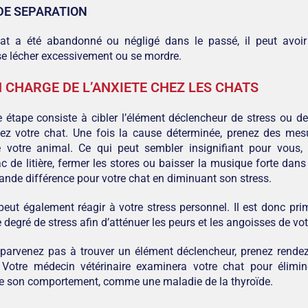
DE SEPARATION
hat a été abandonné ou négligé dans le passé, il peut avo
se lécher excessivement ou se mordre.
N CHARGE DE L’ANXIETE CHEZ LES CHATS
 étape consiste à cibler l’élément déclencheur de stress ou d
chez votre chat. Une fois la cause déterminée, prenez des me
de votre animal. Ce qui peut sembler insignifiant pour vous
 de litière, fermer les stores ou baisser la musique forte dans
rande différence pour votre chat en diminuant son stress.
peut également réagir à votre stress personnel. Il est donc pri
 degré de stress afin d’atténuer les peurs et les angoisses de vot
parvenez pas à trouver un élément déclencheur, prenez rendez
e. Votre médecin vétérinaire examinera votre chat pour élimi
de son comportement, comme une maladie de la thyroïde.