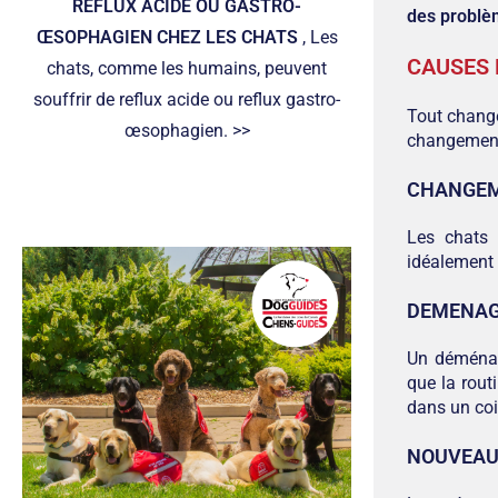
REFLUX ACIDE OU GASTRO-
des problè
ŒSOPHAGIEN CHEZ LES CHATS
, Les
CAUSES 
chats, comme les humains, peuvent
souffrir de reflux acide ou reflux gastro-
Tout change
œsophagien. >>
changements
CHANGEM
Les chats 
idéalement 
DEMENA
Un déménag
que la rout
dans un coi
NOUVEAU