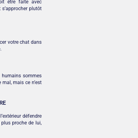
t être faite avec
t s’approcher plutôt
acer votre chat dans
.
les humains sommes
 mal, mais ce n’est
RE
’extérieur défendre
e plus proche de lui,